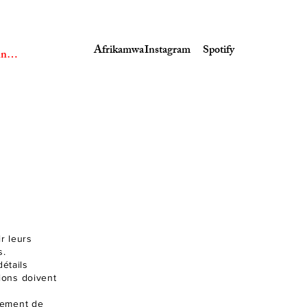
Afrikamwa
Instagram
Spotify
nexion
r leurs
s.
étails
tions doivent
vement de